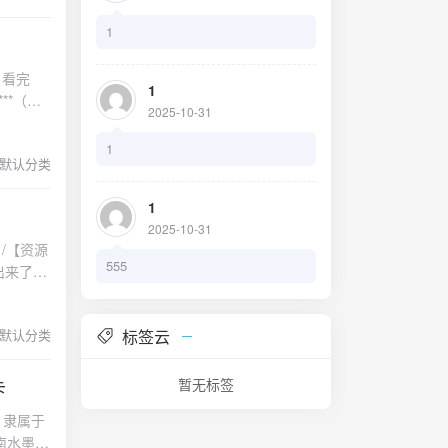
村落许多
1
乡村的美
菜味，肉
：看完
亩平畴卧
1
**（城
，奔山下
2025-10-31
词里的
厚院，没
工人把原
1
默认分类
分之五十
↓↓桐庐
1
每一间都
2025-10-31
还有村中
/【资源
虚构或凭
。一居室
555
出来了。
春华秋
珍藏起来
从超市买
威性，当
僻静，周
标签云
默认分类
照这个榜
果也好，
文学（非小
2025年
卡
暂无标签
·设计
，隶属于
 商业·
南水墨般
年大陆首