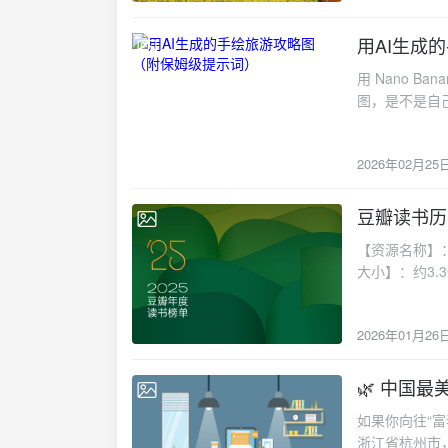
园里蔬菜长的
人去了民宿，
用AI生成
2026-02-25
好。大概就是
用 Nano 
有肉香，人与
图，是不是自
其中央，山峦
市名称）”替
水库蓄积。来
风格、色调或者内容模块进行微
有推倒新建，
2026年02月25
攻略地图，要求如下： ## 一、前期调研（必须执行，确保准
来的石墙编号
新旅游攻略、热门景点、特色美食 2. **
的装修装饰，
须核实**景点的实际位置、相对方位关
豆瓣读书历年
厚院，别有洞
2026-01-26
必须查证**开放时间、门票价格等
不一样，感受
【资源名称】：
准确性原则*
食堂，你想偷
大小】：约3
想象添加。 ## 二、地图设计要求 ### 视觉风格 - 采用温暖的手绘插画风格，色彩明快 - 融入
独栋别墅：春
作为全国最大
当地特色元素（基于搜索到的真
实，两层楼有
～ 一年一度
格要轻松活泼，适合年轻游客 - **艺术性服
的食材，花了
2026年01月26
属独一无二。
### 地图布局（准确性要求） - **严格按照
围都是农田。
单去读，大概率
针明确标注东南西北方向 - 参考真实地图确定景点间的
不会吵到其他
说类）2025
🌿 中国
- 添加比例尺（可以是示意性的
2026-01-16
度图书 历史·文
1. 必游景点（8-12个） - **仅标注真实存在的热门景点 
如果你向往“
2025年度图书
简短介绍（1-2句话，基于真实信息）
浙江省杭州市
经管2025年