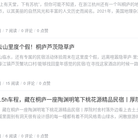
“上有天堂，下有苏杭”，但你可能不知道，在浙江杭州还有一个叫桐庐的
的文化内涵。三、美食推荐来到桐庐，你一定要品尝一下这里的特色美食
市，以其美丽的自然风光和丰富的人文历史而闻名。2021年，美国地理杂
糖粿、米粿等传统小吃，以及农家乐里的土鸡、土鸭等农家菜肴。在这里
得去的25个旅行地之一，也是中国唯一上榜的地方。这里有青山绿水、温
道的农家美食，还可以感受到乡村生活的别样风味。四、交通指南从杭州
种旅游资源，非常适合喜欢自然和人文的游客。交通方式🚗🚌桐庐距离杭
铁或者汽车前往桐庐。其中，高铁更为便捷，只需30分钟即可到达；而汽
日
7 阅读
0 评论
0 点赞
大约1小时。你可以选择自驾游，通过G60沪昆高速或G25长深高速前往
右的车程。此外，你也可以选择自驾游前往桐庐，沿途欣赏美丽的风景。五
也可以选择公共交通，从杭州的汽车站有直达桐庐的长途巴士，车程约1
桐庐时，要注意防晒和防蚊虫叮咬；冬季前往则需注意保暖。在景点游览
桐庐大峡谷以其壮观的峡谷风光而闻名，是徒步和摄影爱好者的理想之地。富
去山里度个假！桐庐芦茨隐草庐
不随意乱扔垃圾；同时也要注意安全，不要攀爬未开放的区域。在品尝农
“人间仙境”，非常适合进行漂流和游船活动。这里的植被丰富，动物种类
地的风俗习惯和饮食文化；同时也要注意饮食卫生和健康。在旅行过程中
山临水，还有专属的民宿活动体验周末在这里度个假，远离喧嚣隐草庐·里
的登山胜地。神龙川清澈的溪流和奇特的岩石景观，为家庭出游提供了绝
积极的态度；同时也要学会与他人沟通和交流，结交更多的朋友。六、结
春江镇芦茨蟹坑口村/能够找回童年感觉的民宿/在寻找这家酒店的时候一
内保存完好的古建筑群，洋溢着浓厚的历史氛围。游客们还可以在这里品
一次难忘的旅行。在这里，我们可以欣赏到美丽的山水风光、体验到别具
村口的溪流、碧绿的菜畦跟记忆中童年待过的地方一模一样/既有乡土的文
并选购各种手工艺品。美食推荐🍲桐庐豆腐以其鲜嫩的口感和可口的味道
到地道的农家美食；同时也可以结交更多的朋友和学会更好地享受旅行的
关于整个民宿设计更加偏向徽派建筑高高的马头墙，经典的白墙黑瓦房间的
食。乌鳢鱼则以肉质的鲜美和多样的烹制方式而闻名。还有包含了各种时
够帮助你更好地了解桐庐旅游攻略和为你的旅行提供一些参考和建议。祝
日
15 阅读
0 评论
0 点赞
以山景和溪景为主门口小院也会支起帐篷/天幕在晚上聊天纳凉，真的很有
菜肴的农家菜，每一口都香到起飞~住宿推荐🏡推荐住在再回楼民宿，位
宿生活/店里的管家都是本地人，基本上有求必应会帮我们拿行李、聊天，
起点就在民宿楼下，想体验马岭古道的游客住这里会非常方便。民宿依山
建议房间里设施也很齐全，最最重要的是干净！虽然在这里只玩了两天一
1.5h车程，藏在桐庐一座陶渊明笔下桃花源精品民宿丨厚
强烈建议大家可以坐在露台喝茶看山，简直不要太舒服~这里的菜烧得特
丰富充实的假期体验/当时住这家民宿时，店里推荐了一个游玩套餐不仅包
天新鲜现买现捞的。老板24小时在线，有什么问题可以第一时间找他，他
车程，藏在桐庐一座陶渊明笔下桃花源精品民宿丨厚院村舍村落外边看上去土
许多其他玩法有下午茶、龙门湾景区门票、垂钓和手工DIY另外民宿内的
有需要的话，他还可以推荐好玩的景点和好吃的美食哦~总之，桐庐是一
域里面别有洞天很有设计感的每一幢都有着不同风格青山绿水，闲散旅游
费使用
，无论是自然风光还是人文历史，都能让你流连忘返。欢迎各位来美丽的
座陶渊明笔下的桃花源，一座吴冠中勾勒的水墨江南村落。桐庐厚院村舍
镇白云村的半山腰，距杭州市中心车程约1.5小时。来这里体验空气清甜
日
6 阅读
0 评论
0 点赞
、夜来观星的居住环境。 风景秀丽，装修有特色，温度明显比杭州凉爽很