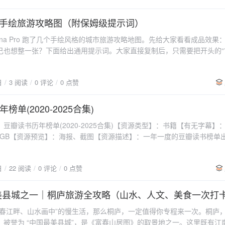
很茂盛，摘个葫芦炒了盘菜，很有乐趣！陶渊明笔下的桃花源，水墨江南
呆上一天，心却总觉得依然像个游客，并没有真正像一个村民那样感受到
的手绘旅游攻略图（附保姆级提示词）
真正令人向往的乡间生活——一个外地人与村民一起建起的乌托邦：菜有
Banana Pro 跑了几个手绘风格的城市旅游攻略地图。先给大家看看成品效果
人之间有温暖有信任。厚院本是个被大多数原住民放弃了的半空心村，百
己也想整一张？下面给出通用提示词。大家直接复制后，只需要把开头的“*
层叠环列四周，一条山路劈谷穿行，一股溪流自瑶琳仙境而来，环村而去
换成你想要的目标城市就行。当然，大家完全可以根据自己的喜好，对提示
这里体验空气清甜、蛙声虫鸣，晨起饮露、夜来观星的居住环境。所以在
调。複製代碼 请为我创作一幅***（城市名称）的手绘风格旅游
只有修旧如旧，没有翻天覆地，只有历史延续。为了保留房屋外观原貌，
日
3 阅读
0 评论
0 点赞
确性） 1. 必须搜索**该城市的最
后一块块拆下，做完加固和修补后再按编号一块块垒回去。并且有超过百
必须搜索**该城市的真实地理布局、行政区划信息 3. **必
来自原本的旧物。独栋村舍，享静谧乡村时光一居室独栋别墅：春暖花开
系 4. **必须确认**美食店铺的真实存在性和具体位置 5. **
榜单(2020-2025合集)
天，外墙看起来就是原汁原味的农舍，但是房间里面的格局确实太赞了，
实时信息 6. 了解当地文化特色、建筑风格、代表性元素 ⚠️ **
很好。各幢排屋都带有厨房，完完全全可以当作自己的家来享受。当然，
豆瓣读书历年榜单(2020-2025合集)【资源类型】：书籍【有无字幕】：
*：所有标注的景点、美食、位置、方位必须基于搜索到的真实信息，不可
懒时，也可以订餐。还可以尝到有折颜上神的桃花酿一般的厚院特供土酒
.3GB【资源预览】：海报、截图【资源描述】：一年一度的豆瓣读书榜单
色满园↓↓一居室独栋别墅：春风得意↓↓一居室独栋别墅：春满人间↓↓
的书影音评价平台，豆瓣榜单的权威性，当属独一无二。新增百度链接，
实文化符号） - 使用具有地方特色的装饰性边框和图案 - 整体风
两个卧室两间浴室，还有一个很大的客厅。晚上在院子里烧烤，自己提前
的豆瓣读书榜单出来了。作为全国最大的书影音评价平台，豆瓣榜单的权
从准确性**：手绘风格不能影响地理方位的正确性
一百问民宿租了炉子器皿。田园标间↓↓田园大床↓↓田园亲子房↓↓环境
日
22 阅读
0 评论
0 点赞
这份榜单，是年终总结，也是一份很好的书单，如果不知道读什么书，按
真实方位**标注城市主要区域的位置关系 - 使用指南
自己做菜，管家服务，提供各种便利设施。晚上轰趴，把酒言欢，隔音效
不会错。 2025年度图书2025年度中国文学（小说类）2025年度中国
相对位置 - 主要道路轮廓需符合实际走向
住客。
年度外国文学（小说类）2025年度外国文学（非小说类）2025年度诗歌图书
最美县城之一｜桐庐旅游全攻略（山水、人文、美食一次打
，但要合理） ## 三、内容要求（核心 - 必须真实准确） ###
化2025年度图书 社会·纪实2025年度图书 科学·新知2025年度图书 艺术
- 用手绘图标标注实际位置 - 每个景点配
富春江畔、山水画中”的慢生活，那么桐庐，一定值得你专程来一次。桐庐
 影视·戏剧2025年度图书 科幻·奇幻2025年度图书 推理·悬疑2025年度图书
 - 标注真实的开放时间、门票价格**（必须搜索确认） - 用
，被誉为 “中国最美县城”，是《富春山居图》的取景地之一。这里既有江
度再版佳作2025年大陆首版30周年图书2025年大陆首版20周年图书2025