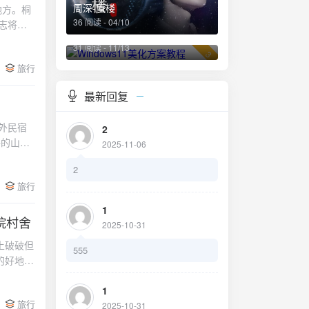
周深-蜃楼
地方。桐
。比如，
36 阅读 - 04/10
志将其
，你不仅
Windows11美化方案教程
泉、溶洞
出发，可
31 阅读 - 11/13
州市区约
3
车则需要
旅行
。如果你
、旅行小
小时。必
时，要遵
最新回复
春江的秀
家美食
繁多，构
，要保持
外民宿
2
佳的去
语桐庐山
路的山野
2025-11-06
尝到地道
一格的乡
艺又有
，成为了
乐趣。希
2
设计则
令蔬菜和
你旅途愉
旅行
氛围感/
置非常
也会给
傍水，风
1
晚，但是
院村舍
别好吃，
2025-10-31
含了住
都会想办
土破破但
棋牌室和
555
个非常值
的好地方
桐庐游
精品民宿
、蛙声虫
1
旅行
多，菜
2025-10-31