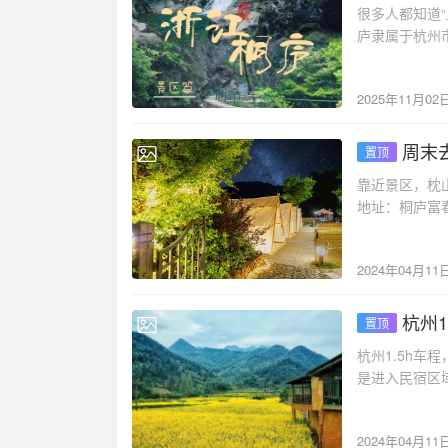
很多人都知道
的历史和丰富
庐隶属于杭州
桐庐的酥饼、
评为全球最值
可以品尝到地
和古村落等多
以选择乘坐高
2025年11月02
60公里，车程
1.5小时左
不喜欢开车，
贴士夏季前往
游景点🏞️
周末
守景区规定，
置顶
2024-04-11
丽景色被誉为
时，要尊重当
靠近景区，枕
成了一个完美
愉悦的心情和
地址：桐庐富
处。桐庐古城
水风情之旅是
风光格外眼熟
的当地美食，
村生活、品尝
现代的奢华/
当地的传统美
望这篇文章能
2024年04月11
是简约明亮，
具有当地特色
快！
自在放松的民
好，马岭古道
我们介绍游玩
杭州
景优美秀丽。
置顶
2024-04-11
根本不想走/
食材也都是每
杭州1.5h
宿，还附带了
法解决。如果
是进入民宿区
KTV都可以免
得一去的地方
厚院村舍，一
玩！
位于桐庐横村
2024年04月11
鸣，晨起饮露