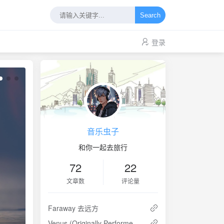
Search
登录
音乐虫子
和你一起去旅行
72
22
文章数
评论量
Faraway 去远方
Venus (Originally Performed by Lady Gaga)