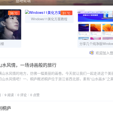
论坛
36 ℃
31 ℃
Windows11美化方案教程
蜃楼
欢迎加入悠
山水风情，一场诗画般的旅行
满山水风情的地方，仿佛一幅美丽的画卷。今天就让我们一起走进这个美
的山水风情吧！一、桐庐概述桐庐位于浙江省西北部，素有“山水画乡”之
景色宜人，有着丰富的旅游资源。来到桐庐，你可以欣赏到独特的山水风
乡村生活，还可以品尝到地道的农家美食。二、景点推荐瑶琳仙境：瑶琳
日
9 阅读
0 评论
0 点赞
景区，这里有着千姿百态的石笋、石幔、石瀑等景观，仿佛置身于童话世
通天河是一条地下河，河水清澈见底，乘船游览其中，仿佛穿越到了人间
：红灯笼乡村家园是一个充满乡村风情的地方，这里有传统的农具、古老
到桐庐
的农家美食。严子陵钓台：严子陵钓台是东汉隐士严光隐居的地方，这里