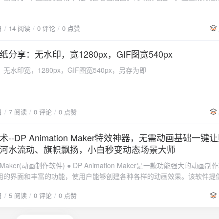
基于搜索到的评价） ### 2. 地道美食（10-15个） - **仅标注
也有烟火气十足的小城生活，非常适合周末度假、亲子游或摄影旅行。📍 
 下载链接：「豆瓣读书历年榜单(2020-2025合集) 夸克」 下载链接：「
网红店、老字号 - 每个美食点配手绘插
📌 地理位置桐庐位于杭州西南部，距杭州市区约80公里，富春江穿城而
0-2025合集) 迅雷」
 - 标注真实的价格区间（基于搜索到的信
日
14 阅读
0 评论
0 点赞
👉 建议：如果想去多个景点，自驾或包车最方便。🏞️ 必
 - 实际的拍照打卡点（基于网络热
附游玩建议）1️⃣ 富春江（桐庐段） 富春江是桐庐的灵魂，江水清澈，
分享：无水印，宽1280px，GIF图宽540px
📸 拍照建
位置**（用火车图标） - 准确标注与市中心的方位关系 ### 5. 实
无水印宽，1280px，GIF图宽540px，另存为即
日落时分，随手一拍都是山水画。2️⃣ 瑶琳仙境（“地下艺术宫殿”） 被誉
游季节 - 真实的特色伴手礼推荐 - 合理
可
钟乳石形态奇幻，灯光映衬下如梦似幻。 ⏰ 游览时间：约1–1.5小时
实际距离） - 真实的当地风俗、方言特点等 ## 四、设计细节
 洞内恒温，夏天非常凉爽 3️⃣ 垂云通天河（轻探险首选） 集
于一体，体验感很强。✔️ 亮点： 坐船穿越地下河 溶洞空间开阔，震撼感
日
7 阅读
0 评论
0 点赞
要
--DP Animation Maker特效神器，无需动画基础一键
 桐庐酱鸭：咸香入味，本地名片 🍲 富春江鱼头：汤鲜味
K高清图片 - 可打印版本 - 9:16 - **在地图底
河水流动、旗帜飘扬，小白秒变动态场景大师
息更新时间：[搜索日期]，实际情况请以现场为准" ## 六、质量检查清单 在
住宿推荐区域 县城江景酒店：交通便利，夜景漂亮 富春江民宿：
真实位置 - ✅ 已搜索并确认所有美食店铺
ion Maker(动画制作软件) ● DP Animation Maker是一款功能强大的动画
索：“桐庐 富春江 民
用的界面和丰富的功能，使用户能够创建各种各样的动画效果。该软件提
 行程建议（2天1夜）DAY 1 上午：瑶琳仙境 中午：农家乐 下午：垂云通
已查证开放时间、门票价格等数据 - ✅ 景点间的距离和位置关系符合实际複製代碼
包括形状、文字、图像、视频等，用户可以利用这些工具来制作出自己想
日
5 阅读
0 评论
0 点赞
供了多种动画效果，包括转换、旋转、缩放、透明等，让用户可以给动画
● DP Animation Maker 是一款功能强大但操作直观的2D动态场景
行程 🌄 写在最后桐庐不是那种喧闹的网红