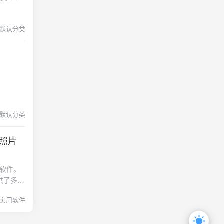
桐庐在
豆瓣读书
过。🚄
默认分类
两岸青山
为“中国
！
默认分类
让照片
制作软件。
供了多种
要的动画
实用软件
添加生动
与特效制作