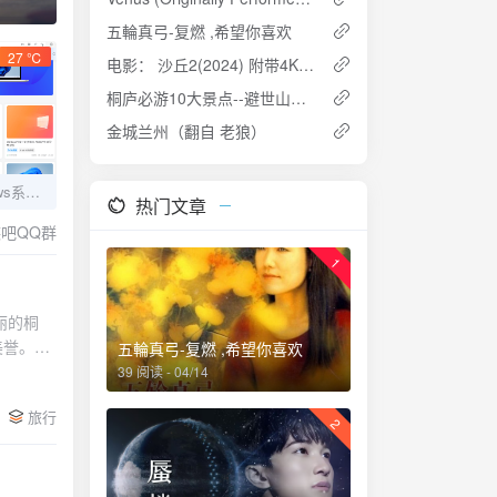
悠吧论坛
五輪真弓-复燃 ,希望你喜欢
27 ℃
电影： 沙丘2(2024) 附带4K下载地址
桐庐必游10大景点--避世山野过向往的生活
金城兰州（翻自 老狼）
分享几个纯净版Windows系统下载网站
热门文章
吧QQ群
1
丽的桐
美誉。这
五輪真弓-复燃 ,希望你喜欢
光，体验
39 阅读 - 04/14
仙境是桐
旅行
界。垂云
2
仙境。红
的民居、
有着悠久