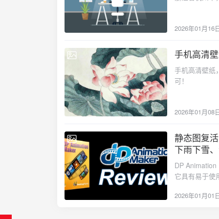
星级或特殊图标标注推荐程度（
的山水风光，
版10周年图书
真实存在的餐厅/小吃店 - 分类标注：小吃街、特色餐厅、
哪里？怎么去？
历年榜单(202
图（符合实际菜品外观） - 标注真实的特色菜品名称
2026年01月16
交通方式推荐 高铁：杭州东 → 桐庐站（约1小时） 自驾：杭州出发约1.5小时，沿途风景优美
息） - 优先选择有明确地址和评价的店铺 ### 3. 特色体验 - 标注真实存在的特色区域（茶馆
公交/大巴：杭州汽车西站有直达班车 
街、酒吧街、夜市等） - 当地真实的特色活动（需搜索确认）
打卡景点推荐（
手机高清壁纸
度） ### 4. 交通枢纽（必须准确） - **标注真实的机场名称、位置和方位**（用飞机图标） - **
2026-01-08
如画。游玩方式 江边散步 / 骑行 乘船游江（清晨或傍晚最美） 摄影爱好者的天堂 
标注真实的主要火车站名称、
手机高清壁纸，
议：清晨薄雾、
用提示（基于真实信息） - 当地真实的气候特点和最佳旅
溶洞三绝”之一，洞内
的3日游/5日游路线规划（考虑
👨‍👩‍👧 适合：亲子游、雨天备选 🌡️
### 图标系统 - 景点：用特色建筑剪影（需符合实际外观） - 美食：用食物手绘图（需符合实际
暗河漂流 + 溶洞探秘 
菜品） - 交通枢纽：飞机（机场）、火车（火车站） - 住宿区域：用小房子图标 - 拍照点：用相
2026年01月08
十足 夏天避暑神器 4️⃣ 大奇山国家森林公园 这里是“桐庐的后花园”，森林覆盖率高，空气清新。
机图标 ### 文字排版 - 标题使用有特色的手写字体 - 正文使用清晰易读的字体 - 重要信息用醒
🌲 适合人群： 喜欢徒步、吸氧的人 亲子家庭 想远离城市喧嚣的游客 🍜 桐庐美食清单（一定
目颜色标注 - 景点名称使用真实全称或通用简称 ### 色彩方案 - 根据城市真实气质选择主色调
静态图复活术
吃） 来桐庐，不吃这些等于白来👇 🐟
2026-01-01
- 参考城市实际的代表性色彩 ## 五、输出格式 - 4
美 🍜 米粿 / 番薯干：地道农家风味 🥢 土灶菜：推荐在乡村农家乐品尝 📍 小建议：问本地人“哪
下雨下雪、
部注明**："地图信
里吃”，比网红店更靠谱。🏨 
生成地图前，必须确认： - ✅ 已搜索并确认所有景点的
DP Animat
适合慢生活、拍照 景区附近农家乐：性价比高，吃住一体 🏡 关键词推荐搜
的真实存在 - ✅ 已核实东南西北方位的准确性 - ✅ 已确认机场、火车站的真实名称和位置 - ✅
它具有易于使
宿”“桐庐 江景 酒店”🗓️
工具和特效，
天河 晚上：富春江夜景散步 DAY 2 上午：大奇山森林公园 中午：县城美食 下午：富春江骑行 /
2026年01月01
效果。它还提
返程 ✨ 旅行小贴士 ✔️ 最佳季节：春秋最佳，夏季避暑 ✔️ 穿着：运动鞋必备，溶洞较湿滑 ✔️ 拍
和吸引人的效果。
照：清晨、傍晚光线最好 ✔️ 节奏：适合“慢游”，别赶