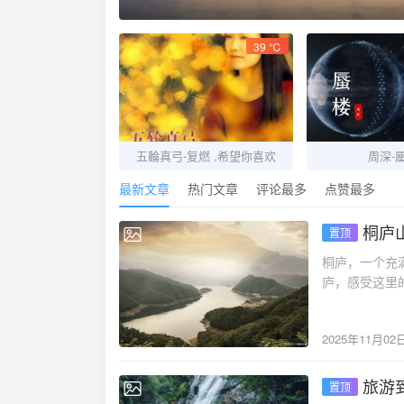
悠吧
39 ℃
五輪真弓-复燃 ,希望你喜欢
周深-
最新文章
热门文章
评论最多
点赞最多
桐庐
置顶
2025-11-02
桐庐，一个充
庐，感受这里
里山清水秀，
到别具一格的
2025年11月02
庐著名的溶洞
通天河：垂云
灯笼乡村家园
旅游
置顶
2025-11-02
还有别具一格