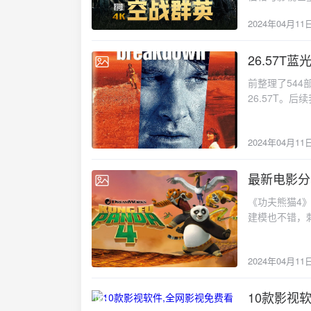
战争》之后，
2024年04月11
别是第100
期间美国陆军
是这支空中力量
26.57T蓝
2024-04-11
国上空，对纳
前整理了54
大队的空军士
26.57T。
截和防空炮火
环王》，有11
都是对生死的
面，《空战群
2024年04月11
年代，他们彼
在于日常生活
最新电影分享
辉。值得一提
2024-04-11
进行了创新和
《功夫熊猫4
摄得惊心动魄
建模也不错，
此外，剧集还
又是中式的。
情设置上，《
但光冲这打斗
还将涉及到战
2024年04月11
阿宝展开，他
择？在生死关
动物的帮助下
鸣。总的来说
手的能力。因
10款影视
2024-04-09
机大队的故事
选了一个最俗