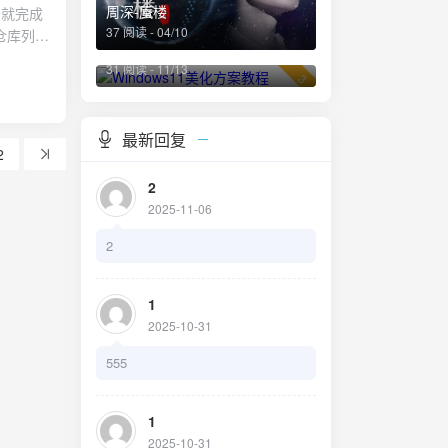
《空战群
周深-蜃楼
不及两个
37 阅读 - 04/10
仓库列
力挽狂澜
Windows11美化方案教程
5 豆
似曾相
31 阅读 - 11/13
视片源应
3
没有搞清
确实是功
备智能推
事一眼望
最新回复
剧资源，
出的几场
2
，方便下
收工，一
2
当反派
2025-11-06
面，让你
0分钟
品，至少
2
速地找到
制，并最
畅的影视
的地方笑
反派轮流
1
持分类选
一个继位
2025-10-31
突出，甚
555
热播影视
景也比较
盒BOX
侠集体缺
是电视
藏龙》中
1
：
光时刻的
2025-10-31