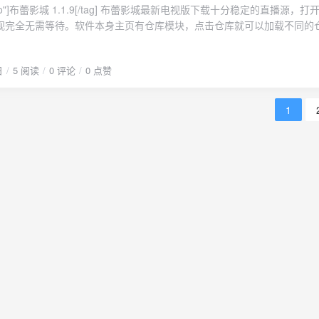
对和平的渴望。相信在史蒂文·斯皮尔伯格和汤姆·汉克斯的共同努力下，
么火花。阿宝导师的身份也限制了他活宝个性的发挥，这两人一路打闹还
一部经典的二战题材电视剧。阿里云4K下载地址
视完全无需等待。软件本身主页有仓库模块，点击仓库就可以加载不同的
反派也是徒有其脸谱，本该期待的高潮对决全然没有前三部阿宝被压制后
优质源的影视软件，软件本身内涵多仓库地址和多接口版本。豆芽视频 1.0.
故事也不乏笑点和层出不穷的小机灵，但整体节奏过快如赶场，场景又都
汇聚了全网院线电影、热播电视剧、日韩、英美、日番、综艺、动漫等影
像按照剧本一板一眼的去，缺少灵魂。再加上五侠的缺席，感觉主创似乎
日
5 阅读
0 评论
0 点赞
更新，同步追剧，每日更新。翡翠视频 3.3.1 翡翠视频app是一款非常优
什么。虽然影片的整体质量已经是近期动画片中还不错的，但是不得不说
平台，里面的影视多种多样，用户可以随意观看喜欢的影视作品。软件具
最差的一部。整部影片除了配乐，其他的每个层面都透露着毫无诚意！故
功能，可以根据用户的观看行为和喜好，智能推荐最符合用户口味的影视
意，套路一个接着套路，只有旧瓶，没有新酒，动作场面也缺少看点，交
1
找到自己想看的内容。历史记录功能也可以帮助用户记录上次观看的进度
也只能算是点到为止，更谈不上任何对角色的塑造了，被剧情催促着赶紧
视频 3.0.7 狸猫视频播放器是一款超质影视资源追剧神器，追
一个敷衍的过场。这部影片用一个老套可预测的文本给出了有趣的表述：“
多条播放接口，点击就能观看，聚集大量影推荐，流畅的速度、清晰的画
符合当下思潮的“人间清醒”，代表正义的主角便陷入了存在主义的危机。”9
频 1.0.8 《蚂蚁视频》是一款免费在线影视播放软件，具有良
然不足以提供更多延展空间，但作为一部旨在寓教于乐且面向青少年的作
设计，支持多种视频格式的播放，同时还有强大的搜索功能，让用户更快
性的价值，捍卫老派的善意，但也尊重抵抗外部环境时生成的自我保护机
片。此外，视频资源更新速度也非常快，用户可以在这里轻松观看高清流
少年人将它们融会贯通。该片算是低幼化制式化流水线化的一部续作，有
轻简视频 3.4.1 轻简视频app是一款可以追剧的看视频的软件，
完了也没留下什么印象特别深的场景。尤其是，一口气找来了前面几部的
以直接免费的看，多种类型的影视都能查找到，直接的点击就能观看，支
词场景也与前作强行产生呼应，但是给人的感觉就像是为了给神龙大侠找
是蓝光，看起来也不卡顿，还支持投屏，非常好用的。全民聚视 1.5.1 全民聚视
插一个的感觉，把前几部积攒下的情怀再遛一波。这一部的反派塑造也不
较久的追剧神器了，一个非常不错的影视剧软件，为广大网友带来了全网
的能力都是在偷（蹭）前几部反派的武功跟模仿别人，所以最后的决战场
适合喜欢宅家追剧的朋友，随时都可以免费收看，不需要花一分钱！月光宝
片距离前作上映已8年之久。前作导演退出，制作预算大幅削减，盖世五
、视频点播等等功能，在软件中为用户提供了非常多的影视剧资源，无论
馆和刺柏城的设计挺有意思。狐狸小真和魅影妖后的师徒人设，有《卧虎
漫还是综艺，你总是可以找到自己感兴趣的视频！最新配置接口推荐接口
狐狸的影子。高潮段落前作反派再登场，充当魅影妖后的经验包和阿宝高