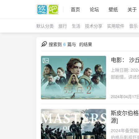
首页
论坛
壁纸
关于
默认分类
旅行
生活
技术分享
实用软件
音乐
搜索到
6
篇与
的结果
电影： 沙丘
2024-04-17
上映日期: 2024
部剧情，讲述保罗
手灭族后，在厄
展开的传奇旅
2024年04月17
斯皮尔伯格
2024-04-11
源]
2024年备
伯格与影视巨