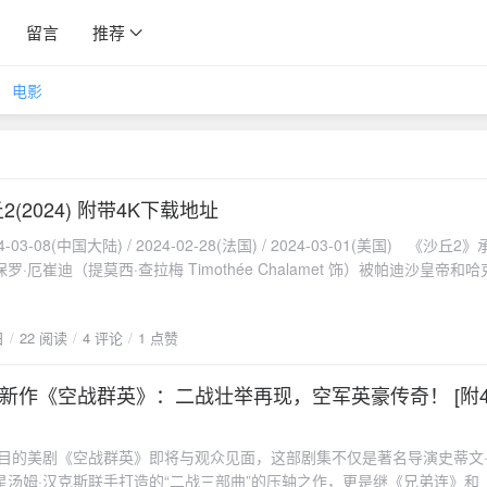
留言
推荐
电影
2(2024) 附带4K下载地址
-03-08(中国大陆) / 2024-02-28(法国) / 2024-03-01(美国) 《沙丘
·厄崔迪（提莫西·查拉梅 Timothée Chalamet 饰）被帕迪沙皇帝和
拉科斯星球遇到弗雷曼女战士契妮（赞达亚 Zendaya 饰）以及加入弗
程。保罗与让他家破人亡的阴谋家们开战，同时面临着一生所爱与已知宇
日
22 阅读
4 评论
1 点赞
两难选择。夸克盘下载地址 提取码：隐藏内容，请前往内页查看详情
新作《空战群英》：二战壮举再现，空军英豪传奇！ [附4
受瞩目的美剧《空战群英》即将与观众见面，这部剧集不仅是著名导演史蒂文
星汤姆·汉克斯联手打造的“二战三部曲”的压轴之作，更是继《兄弟连》和