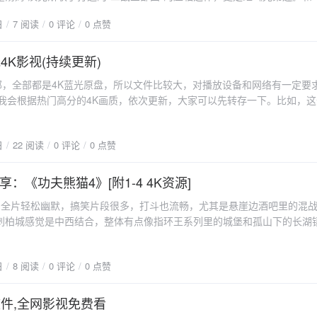
再次将二战的烽火硝烟搬上荧屏的巨制。而在这部作品中，美空军第8航
日
7 阅读
0 评论
0 点赞
轰炸机大队的英勇事迹，将成为浓墨重彩的一笔。历史背景方面，第8航空队
航空兵的重要组成部分，负责在欧洲战区进行战略轰炸。而第100轰炸机
的精锐之一。他们驾驶着B-17“飞行堡垒”和B-24“解放者”等重型轰炸机
光4K影视(持续更新)
粹的战争机器进行了毁灭性的打击。在《空战群英》中，我们将看到第10
4部，全部都是4K蓝光原盘，所以文件比较大，对播放设备和网络有一定要
兵们如何在严酷的战争环境中，展现出勇敢无畏的精神。他们不仅要面对
后续我会根据热门高分的4K画质，依次更新，大家可以先转存一下。比如，
的袭击，还要在极端天气和机械故障等不利条件下，完成轰炸任务。每一
3G。阿里云下载链接
考验，但他们从未退缩，用勇气和牺牲诠释了军人的荣耀。除了紧张刺激
英》还将深入挖掘第100轰炸机大队士兵们的内心世界和情感纽带。在战
日
22 阅读
0 评论
0 点赞
此依靠，共同面对生死。他们之间的兄弟情谊，不仅体现在战场上的互相
中的点点滴滴。这种深厚的情感，让观众更加真切地感受到战争的残酷和
：《功夫熊猫4》[附1-4 4K资源]
的是，《空战群英》在延续《兄弟连》和《太平洋战争》的风格和主题的
突破。导演史蒂文·斯皮尔伯格以其精湛的叙事技巧和视觉表现力，将空战
》全片轻松幽默，搞笑片段很多，打斗也流畅，尤其是悬崖边酒吧里的混
。而汤姆·汉克斯则通过其深厚的表演功底，将角色的内心世界展现得淋漓
刺柏城感觉是中西结合，整体有点像指环王系列里的城堡和孤山下的长湖
采用了先进的特效技术和历史重现手法，让观众仿佛置身于二战的战场之
虽然思想内核有所欠缺，回归了家庭与友情，还有“要敢于改变”这种浅显
空战群英》也充满了张力和冲突。除了展现第100轰炸机大队的英勇事迹
和特效，还是可以线上一看该片是“功夫熊猫”系列电影的第四部，影片的
争中的道德困境和人性抉择。例如，在面对无辜平民的伤亡时，士兵们该
日
8 阅读
0 评论
0 点赞
离开了和平谷，这一次他的行程将会拓展到整个古代中国，他将会在一群
头，他们是否会为了自保而牺牲战友？这些深刻的问题，将引发观众的思
，渐渐寻找到打败敌人的方式和方法。魅影妖后是一只变色龙，她有着可
，《空战群英》是一部集历史、战争、人性于一体的电视剧巨制。通过第1
此，阿宝此次面对的，不仅仅是此前所打败的敌人，甚至还有他自己...该
软件,全网影视免费看
，我们不仅可以看到二战期间美国空军的英勇无畏和牺牲精神，更能感受
套和平平无奇的模式，阿宝带着一个接班人进城抓凶，然而这个狐狸实在