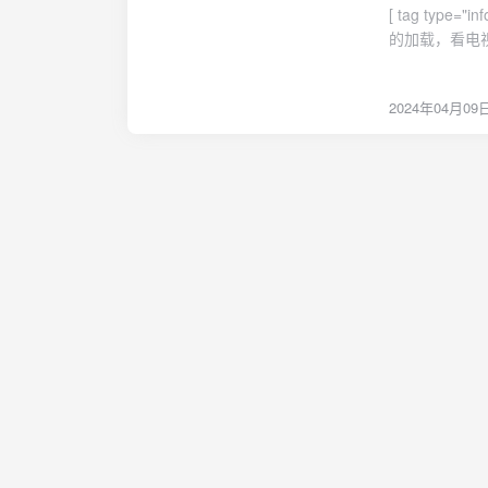
人性的冲击和
[ tag type="info"]布蕾影城 1.1.9[/tag] 布蕾影城最新电视版下载十分稳定的直播源，打开就完成
阿宝并没有什
英》将成为又
的加载，看电
爹的戏有趣。
表。内置多仓库
的酣畅。当然
芽视频是一款
识，角色也都
2024年04月09
有尽有，热门剧集极速
楚观众喜欢看
秀的免费追剧
夫熊猫系列中
荐和历史记录
到头，全无新
方便用户快速
杂耍动作戏，
次继续观看，无需重新搜索。狸猫
切都只是走了
剧无需等待，
的价值观是更
在百忙中轻松娱乐！可投屏蚂蚁视
的高效叙事显
好的用户界面
保证了教化属
自己想要的影
终由新时代的
内容，无需下载即可在线观看。
也笑了，但看
海量的资源可
加戏，部分台
择，而且画面还
者而硬生生安
也算是一款比
至连本身最大
剧资源，特别
糊弄。这部影
实现观看直播
席。快乐兔酒
剧、电影、动
玉娇龙和碧眼