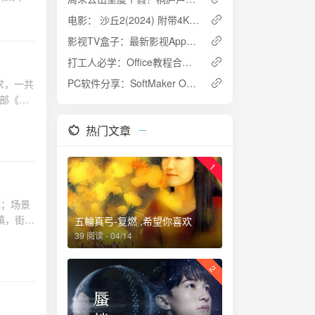
空队，特
电影： 沙丘2(2024) 附带4K下载地址
是二战
影视TV盒子：最新影视App特别版，安卓+TV双端可用，内置源和播放源均有
大队，则
，飞越德
打工人必学：Office教程合集，Office2016教程，PPT，Word，Excel初级进阶教程
0轰炸机
PC软件分享：SoftMaker Office Pro办公、设计、录屏、下载等多款破解版应用软件
求，一共
敌机的拦
这部《指
次升空，
的空战场
热门文章
火纷飞的
扶持，更
人性的光
1
同时，也
场景拍
战；场景
尽致。
镇，街道
五輪真弓-复燃 ,希望你喜欢
中。在剧
的道理，
39 阅读 - 04/14
外，剧集
故事围绕
如何抉
有趣的小
2
考和共
以变成对
00轰炸
片的故事
到战争对
无聊，和