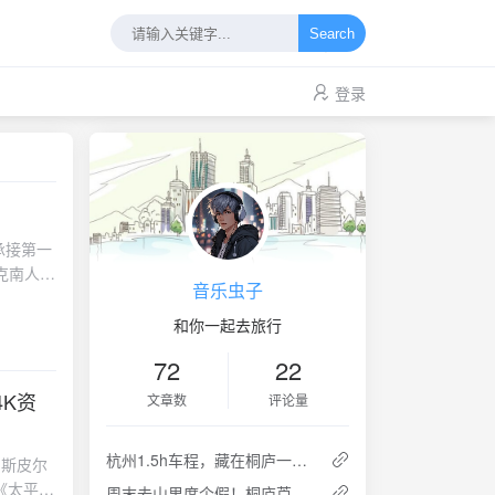
Search
登录
2》承接第一
哈克南人联
音乐虫子
雷曼人后
宙命运的
和你一起去旅行
72
22
K资
文章数
评论量
杭州1.5h车程，藏在桐庐一座陶渊明笔下桃花源精品民宿丨厚院村舍
·斯皮尔
《太平洋
周末去山里度个假！桐庐芦茨隐草庐