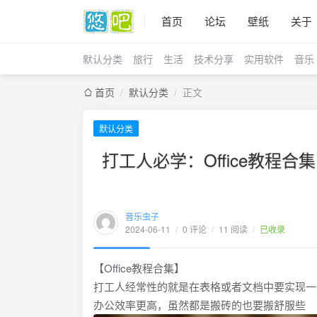
首页
论坛
壁纸
关于
默认分类
旅行
生活
技术分享
实用软件
音乐
首页
/
默认分类
/
正文
默认分类
打工人必学：Office教程合集，O
音乐虫子
2024-06-11
/
0 评论
/
11 阅读
/
已收录
【Office教程合集】
打工人经常性的就是在表格或者文档中要实现一
办公效率更高，虽然都是搬砖的也要搬舒服些