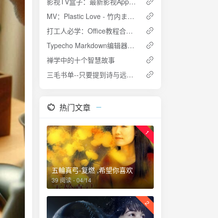
影视TV盒子：最新影视App特别版，安卓+TV双端可用，内置源和播放源均有
MV：Plastic Love - 竹内まりや (竹内玛利亚)
打工人必学：Office教程合集，Office2016教程，PPT，Word，Excel初级进阶教程
Typecho Markdown编辑器粘贴剪贴板图片插件：PasteImage
禅学中的十个智慧故事
三毛书单--只要提到诗与远方，喜欢读书的人一定会想到三毛。每一个向往自由的灵魂，都应该读一读三毛
热门文章
1
五輪真弓-复燃 ,希望你喜欢
39 阅读 - 04/14
2