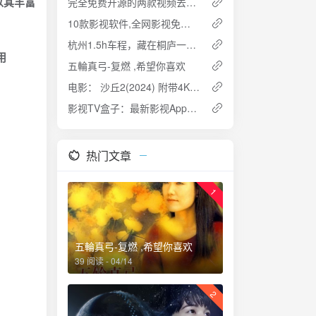
以其丰富
完全免费开源的两款视频去水印、图片去水印软件
10款影视软件,全网影视免费看
杭州1.5h车程，藏在桐庐一座陶渊明笔下桃花源精品民宿丨厚院村舍
使用
五輪真弓-复燃 ,希望你喜欢
电影： 沙丘2(2024) 附带4K下载地址
影视TV盒子：最新影视App特别版，安卓+TV双端可用，内置源和播放源均有
热门文章
1
五輪真弓-复燃 ,希望你喜欢
39 阅读 - 04/14
2