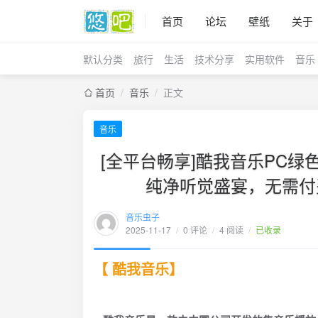
首页
论坛
壁纸
关于
默认分类
旅行
生活
技术分享
实用软件
音乐
首页
/
音乐
/
正文
音乐
[全平台畅享]酷我音乐PC绿
纯净听觉盛宴，无需付
音乐虫子
2025-11-17
/
0 评论
/
4 阅读
/
已收录
【 酷我音乐】