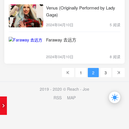
Venus (Originally Performed by Lady
Gaga)
2024年04月10日
5 阅读
Faraway 去远方
2024年04月10日
8 阅读
1
2
3
2019 - 2020 © Reach -
Joe
RSS
MAP